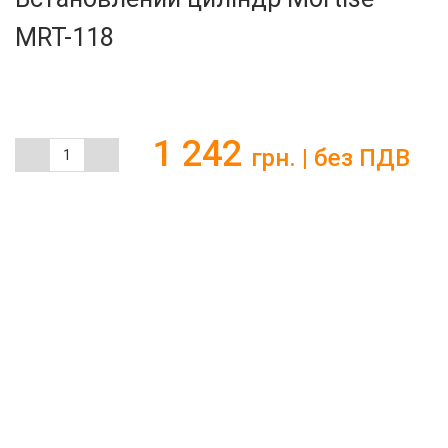
MRT-118
MRT-118
Артикул:
1 242
грн. | без ПДВ
До кошику
Купити в 1 клік
Набір з 2 врізних циліндрів та 4 ключів. Підходить до нашого
нового замку LUKY. Циліндри в наявності з різними ключами