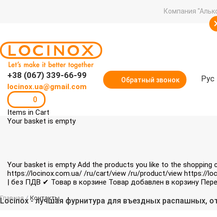
Компания "Альк
+38 (067) 339-66-99
Рус
Обратный звонок
locinox.ua@gmail.com
0
Items in Cart
Your basket is empty
Your basket is empty
Add the products you like to the shopping 
https://locinox.com.ua/
/ru/cart/view
/ru/product/view
https://lo
| без ПДВ
✔ Товар в корзине
Товар добавлен в корзину
Пере
Главная
/
Контакты
Locinox - лучшая фурнитура для въездных распашных, о