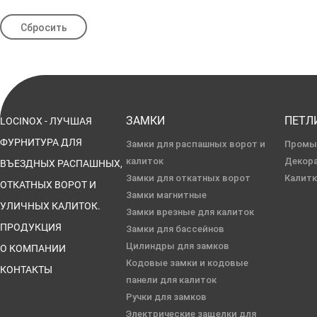
ЗАМКИ
ПЕТЛ
LOCINOX - ЛУЧШАЯ
ФУРНИТУРА ДЛЯ
Замки для распашных ворот и
Промы
калиток
Декор
ВЪЕЗДНЫХ РАСПАШНЫХ,
Замки для откатных ворот
Калит
ОТКАТНЫХ ВОРОТ И
Замки магнитные
УЛИЧНЫХ КАЛИТОК.
Замки врезные для калиток
ПРОДУКЦИЯ
Замки для бассейнов
Цилиндры для замков
О КОМПАНИИ
Кодовые замки и кодовые
КОНТАКТЫ
панели для калиток
Ручки для замков
Электрические защелки для