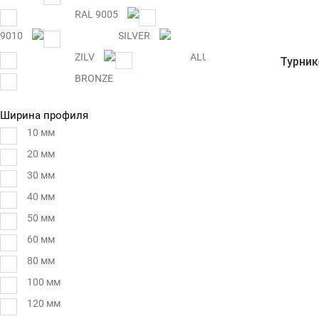
RAL 9005
RAL
9010
SILVER
ZILV
ALUM
Турни
BRONZE
Ширина профиля
10 мм
20 мм
30 мм
40 мм
50 мм
60 мм
80 мм
100 мм
120 мм