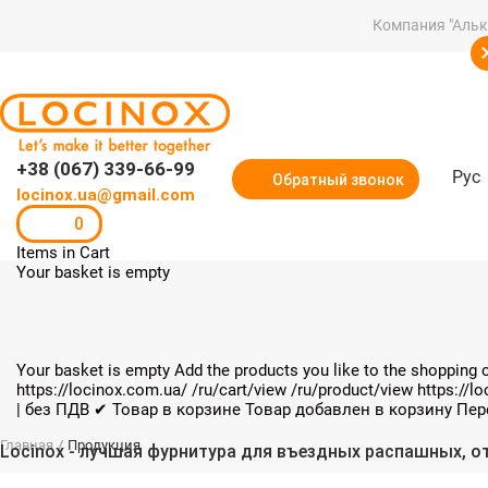
Компания "Альк
+38 (067) 339-66-99
Рус
Обратный звонок
locinox.ua@gmail.com
0
Items in Cart
Your basket is empty
Your basket is empty
Add the products you like to the shopping c
https://locinox.com.ua/
/ru/cart/view
/ru/product/view
https://l
| без ПДВ
✔ Товар в корзине
Товар добавлен в корзину
Пер
Главная
/
Продукция
Locinox - лучшая фурнитура для въездных распашных, о